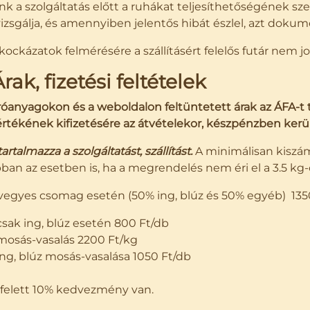
k a szolgáltatás előtt a ruhákat teljesíthetőségének s
zsgálja, és amennyiben jelentős hibát észlel, azt dokum
kockázatok felmérésére a szállításért felelős futár nem jo
Árak, fizetési feltételek
róanyagokon és a weboldalon feltüntetett árak az ÁFA-t t
értékének kifizetésére az átvételekor, készpénzben kerül
tartalmazza a szolgáltatást, szállítást.
A minimálisan kiszá
bban az esetben is, ha a megrendelés nem éri el a 3.5 kg-o
 vegyes csomag esetén (50% ing, blúz és 50% egyéb) 135
 ing, blúz esetén 800 Ft/db
s-vasalás 2200 Ft/kg
blúz mosás-vasalása 1050 Ft/db
 felett 10% kedvezmény van.