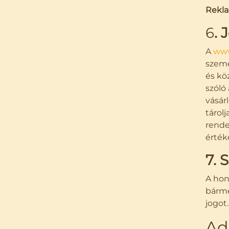
Rekla
6
.
A
www
szemé
és köz
szóló
vásár
tárol
rende
érték
7. 
A hon
bárme
jogot
Ad