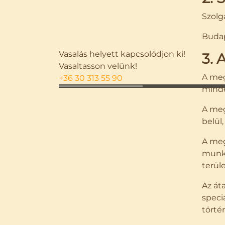
Szolg
Budap
Vasalás helyett kapcsolódjon ki!
3. 
Vasaltasson velünk!
A meg
+36 30 313 55 90
minde
A meg
belül
A meg
munka
terül
Az át
speci
törté