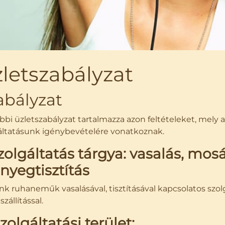
letszabályzat
abályzat
ábbi üzletszabályzat tartalmazza azon feltételeket, mely 
áltatásunk igénybevételére vonatkoznak.
Szolgáltatás tárgya: vasalás, mosá
nyegtisztítás
k ruhaneműk vasalásával, tisztításával kapcsolatos szolg
szállítással.
Szolgáltatási terület: