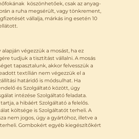
t hőfokának köszönhetőek, csak az anyag-
 során a ruha megsérült, vagy tönkrement,
izetését vállalja, márkás ing esetén 10
llátott.
 alapján végezzük a mosást, ha ez
ére tudjuk a tisztítást vállalni. A mosás
sséget tapasztalunk, akkor felvesszük a
eadott textílián nem végezzük el a
állítási határidő is módsulhat. Ha
ndelő és Szolgáltató között, úgy
sgálat intézése Szolgáltató feladata.
a, a hibáért Szolgáltató a felelős.
at költsége is Szolgáltatót terheli. A
 nem jogos, úgy a gyártóhoz, illetve a
 terheli. Gombokért egyéb kiegészítőkért