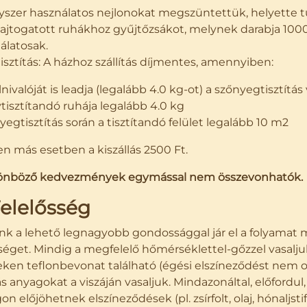
yszer használatos nejlonokat megszüntettük, helyette 
hajtogatott ruhákhoz gyűjtőzsákot, melynek darabja 1000
álatosak.
isztítás: A házhoz szállítás díjmentes, amennyiben:
lnivalóját is leadja (legalább 4.0 kg-ot) a szőnyegtisztítá
ytisztítandó ruhája legalább 4.0 kg
yegtisztítás során a tisztítandó felület legalább 10 m2
n más esetben a kiszállás 2500 Ft.
lönböző kedvezmények egymással nem összevonhatók.
Felelősség
k a lehető legnagyobb gondossággal jár el a folyamat mi
éget. Mindig a megfelelő hőmérséklettel-gőzzel vasaljuk
ken teflonbevonat található (égési elszíneződést nem o
s anyagokat a viszáján vasaljuk. Mindazonáltal, előfordul
n előjöhetnek elszíneződések (pl. zsírfolt, olaj, hónaljst