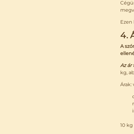
Cégün
megvi
Ezen 
4. 
A szó
ellen
Az ár 
kg, a
Árak:
csak
mosá
ing, 
10 kg