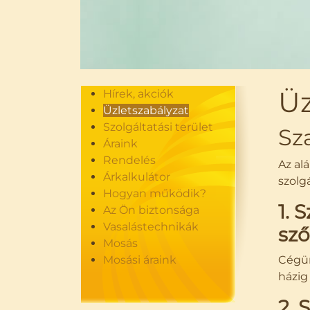
Üz
Hírek, akciók
Üzletszabályzat
Szolgáltatási terület
Sz
Áraink
Rendelés
Az al
Árkalkulátor
szolg
Hogyan működik?
1. 
Az Ön biztonsága
Vasalástechnikák
sző
Mosás
Mosási áraink
Cégün
házig 
2. 