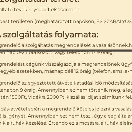
áltató tevékenységét elsősorban :
est területén (meghatározott napokon, ÉS SZABÁLYOS
A szolgáltatás folyamata:
rendelő a szolgáltatás megrendelését a vasalásönnek
n nap 0-24 óra között, vagy telefonon 7-19 óráig.
rendelést cégünk visszaigazolja a megrendelőnek ügyfél
, egyéb esetekben, másnap déli 12 óráig (telefon, sms, e-m
rendelő az egyeztetett átvételi-átadási idő módosítását 
napon 9 óráig. Amennyiben ez nem történik meg, a legk
etén 1500Ft, Vidékra 2000Ft kiszállási díjat számítunk fel.
adás-átvétel során a megrendelő köteles jelezni a vasalás
ális igényét. Amennyiben ezt nem teszi, úgy a cég álta
nik a ruhák kezelése. Értendő ez a mosásra, a ruhák éleine