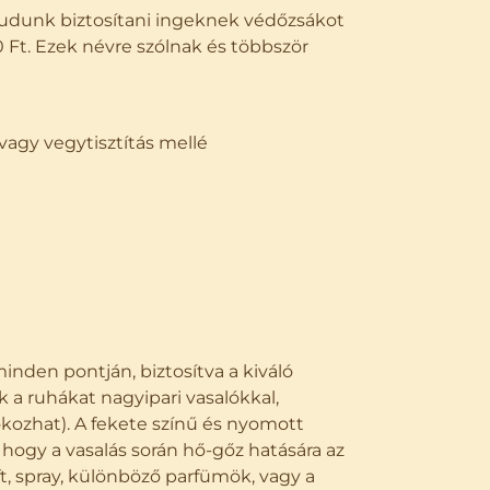
tudunk biztosítani ingeknek védőzsákot
 Ft. Ezek névre szólnak és többször
s vagy vegytisztítás mellé
nden pontján, biztosítva a kiváló
 a ruhákat nagyipari vasalókkal,
kozhat). A fekete színű és nyomott
, hogy a vasalás során hő-gőz hatására az
ift, spray, különböző parfümök, vagy a