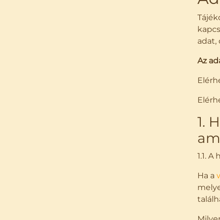
Tájék
kapcs
adat,
Az ad
Elérh
Elérh
1. 
am
1.1. 
Ha a
melyen
találh
Milye