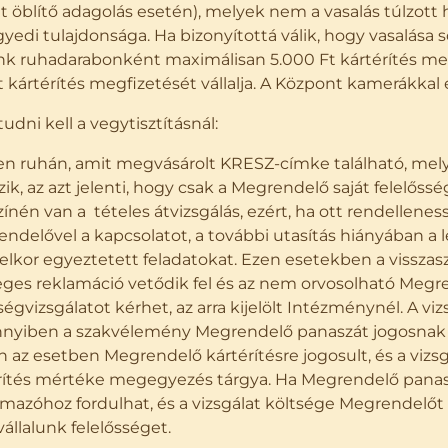
tt öblítő adagolás esetén), melyek nem a vasalás túlzot
egyedi tulajdonsága. Ha bizonyítottá válik, hogy vasalása
k ruhadarabonként maximálisan 5.000 Ft kártérítés megf
 kártérítés megfizetését vállalja. A Központ kamerákkal e
udni kell a vegytisztításnál:
n ruhán, amit megvásárolt KRESZ-címke található, mely
ik, az azt jelenti, hogy csak a Megrendelő saját felelősség
zínén van a tételes átvizsgálás, ezért, ha ott rendellene
ndelővel a kapcsolatot, a további utasítás hiányában a l
telkor egyeztetett feladatokat. Ezen esetekben a visszasz
eges reklamáció vetődik fel és az nem orvosolható Megre
égvizsgálatot kérhet, az arra kijelölt Intézménynél. A viz
yiben a szakvélemény Megrendelő panaszát jogosnak tartj
 az esetben Megrendelő kártérítésre jogosult, és a vizsgál
rítés mértéke megegyezés tárgya. Ha Megrendelő panasza
lmazóhoz fordulhat, és a vizsgálat költsége Megrendelőt
állalunk felelősséget.