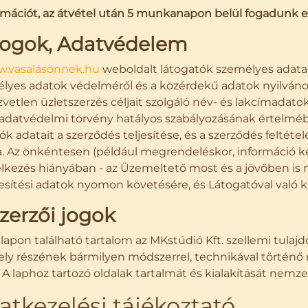
mációt, az átvétel után 5 munkanapon belül fogadunk el
 Jogok, Adatvédelem
.vasalásönnek.hu
weboldalt látogatók személyes adataina
lyes adatok védelméről és a közérdekű adatok nyilvánosság
vetlen üzletszerzés céljait szolgáló név- és lakcímadatok k
 adatvédelmi törvény hatályos szabályozásának értelméb
lók adatait a szerződés teljesítése, és a szerződés felté
ja. Az önkéntesen (például megrendeléskor, információ 
lkezés hiányában - az Üzemeltető most és a jövőben is ma
esítési adatok nyomon követésére, és Látogatóval való ka
Szerzői jogok
lapon található tartalom az MKstúdió Kft. szellemi tulaj
ly részének bármilyen módszerrel, technikával történő m
. A laphoz tartozó oldalak tartalmát és kialakítását nem
atkezelési tájékoztató