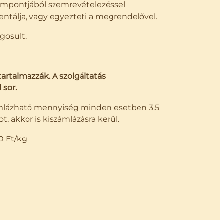
zempontjából szemrevételezéssel
entálja, vagy egyezteti a megrendelővel.
gosult.
artalmazzák. A szolgáltatás
 sor.
mlázható mennyiség minden esetben 3.5
t, akkor is kiszámlázásra kerül.
0 Ft/kg