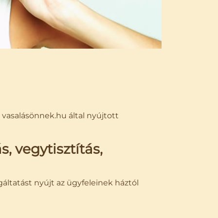
a vasalásönnek.hu által nyújtott
s, vegytisztítás,
áltatást nyújt az ügyfeleinek háztól