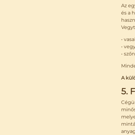
Az eg
és a 
haszn
Vegyt
• vasa
• veg
• szőn
Minde
A kü
5. 
Cégün
minős
melye
mintá
anyago