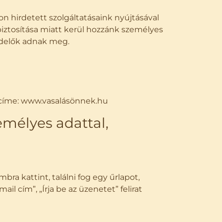
 hirdetett szolgáltatásaink nyújtásával
biztosítása miatt kerül hozzánk személyes
ndelők adnak meg.
címe: www.vasalásönnek.hu
emélyes adattal,
bra kattint, találni fog egy űrlapot,
ail cím”, „Írja be az üzenetet” felirat