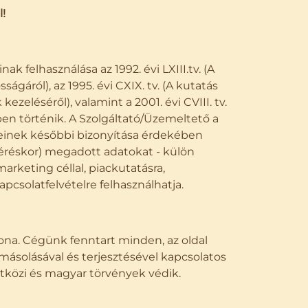
!
k felhasználása az 1992. évi LXIII.tv. (A
áról), az 1995. évi CXIX. tv. (A kutatás
ezeléséről), valamint a 2001. évi CVIII. tv.
en történik. A Szolgáltató/Üzemeltető a
teleinek későbbi bizonyítása érdekében
kéréskor) megadott adatokat - külön
rketing céllal, piackutatásra,
pcsolatfelvételre felhasználhatja.
dona. Cégünk fenntart minden, az oldal
ásolásával és terjesztésével kapcsolatos
zetközi és magyar törvények védik.