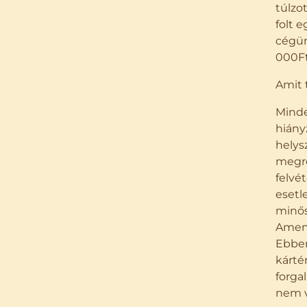
túlzo
folt 
cégün
000Ft
Amit t
Minde
hiányz
helys
megre
felvé
esetl
minős
Amenn
Ebben
kárté
forga
nem v