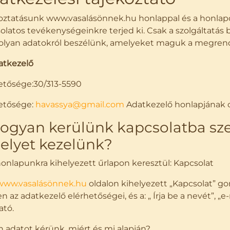
oztatásunk www.vasalásönnek.hu honlappal és a honlapon
olatos tevékenységeinkre terjed ki. Csak a szolgáltatás 
 olyan adatokról beszélünk, amelyeket maguk a megre
atkezelő
etősége:30/313-5590
etősége:
havassya@gmail.com
Adatkezelő honlapjának 
Hogyan kerülünk kapcsolatba sz
elyet kezelünk?
A honlapunkra kihelyezett űrlapon keresztül: Kapcsolat
www.vasalásönnek.hu
oldalon kihelyezett „Kapcsolat” gom
 az adatkezelő elérhetőségei, és a: „ Írja be a nevét”, „e-m
ató.
n adatot kérünk, miért és mi alapján?