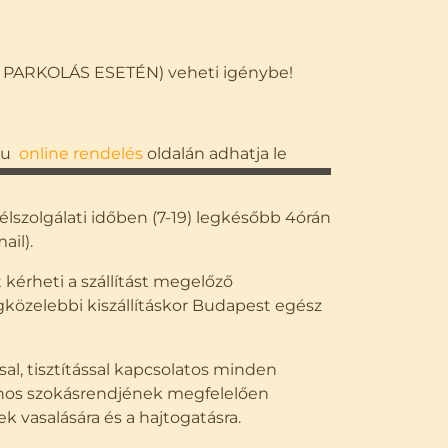
 PARKOLÁS ESETÉN) veheti igénybe!
.hu
online rendelés
oldalán adhatja le
szolgálati időben (7-19) legkésőbb 4órán
ail).
kérheti a szállítást megelőző
özelebbi kiszállításkor Budapest egész
sal, tisztítással kapcsolatos minden
lános szokásrendjének megfelelően
k vasalására és a hajtogatásra.