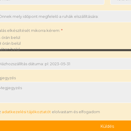
alás elkészítését mikorra kérem:
*
 órán belül
 órán belül
héten belül
jegyzés
z
adatkezelési tájékoztatót
elolvastam és elfogadom
Küldés