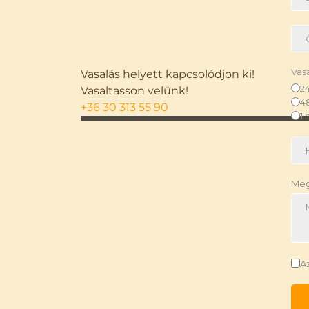
Vas
Vasalás helyett kapcsolódjon ki!
24
Vasaltasson velünk!
48
+36 30 313 55 90
1 
Meg
A