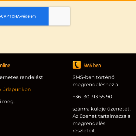
ternetes rendelést
SMS-ben történő
megrendeléshez a
e űrlapunkon
+36 30 313 55 90
i meg.
számra küldje üzenetét.
Az üzenet tartalmazza a
megrendelés
részleteit.