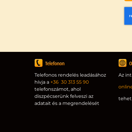
Telefonos rendelés leadásához
Az in
hívja a
+36 30 313 55 90
onlin
telefonszámot, ahol
diszpécserünk felveszi az
tehet
adatait és a megrendelését