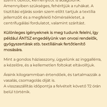
szerint öblítőt, keményítőt is adagolunk.
Amennyiben szükséges, fehérítjük a ruhákat. A
tisztítási eljárás során szem előtt tartjuk a textília
jellemzőit és a megfelelő hőmérsékletet, a
centrifugálási fordulatot, valamint szárítást.
Különleges igényeknek is meg tudunk felelni, így
például ÁNTSZ engedélyünk van orvosi rendelők,
gyógyszertárak stb. textíliáinak fertőtlenítő
mosására.
Mint a gondos háziasszony, ügyelünk az inggallérra,
a kézelőre, és a kellemetlen foltokat eltávolítjuk.
Áraink kilogrammban értendőek, és tartalmazzák a
vasalás, csomagolás díját is.
A visszaszállítás időpontja a felvételt követő 72 órán
belül történik.