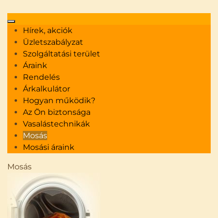
Hírek, akciók
Üzletszabályzat
Szolgáltatási terület
Vasalás helyett kapcsolódjon ki!
Áraink
Vasaltasson velünk!
+36 30 313 55 90
Rendelés
Árkalkulátor
Hogyan működik?
Az Ön biztonsága
Vasalástechnikák
Mosás
Mosási áraink
Mosás