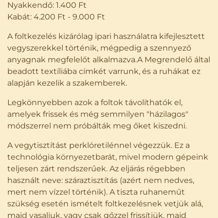
Nyakkendő: 1.400 Ft
Kabát: 4.200 Ft - 9.000 Ft
A foltkezelés kizárólag ipari használatra kifejlesztett
vegyszerekkel történik, mégpedig a szennyező
anyagnak megfelelőt alkalmazva.A Megrendelő által
beadott textíliába címkét varrunk, és a ruhákat ez
alapján kezelik a szakemberek.
Legkönnyebben azok a foltok távolíthatók el,
amelyek frissek és még semmilyen "házilagos"
módszerrel nem próbálták meg őket kiszedni.
A vegytisztítást perklóretilénnel végezzük. Ez a
technológia környezetbarát, mivel modern gépeink
teljesen zárt rendszerűek. Az eljárás régebben
használt neve: száraztisztítás (azért nem nedves,
mert nem vízzel történik). A tiszta ruhaneműt
szükség esetén ismételt foltkezelésnek vetjük alá,
majd vasaljuk, vagy csak gőzzel frissítjük, majd