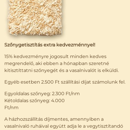
Szőnygetisztítás extra kedvezménnyel!
15% kedvezményre jogosult minden kedves
megrendelő, aki ebben a hónapban szeretné
kitisztíttatni szőnyegét és a vasalnivalót is elküldi.
Egyéb esetben 2.500 Ft szállítási díjat számolunk fel.
Egyoldalas szőnyeg: 2.300 Ft/nm
Kétoldalas szőnyeg: 4.000
Ft/n
A házhozszállítás díjmentes, amennyiben a
vasalnivaló ruháival együtt adja le a vegytisztítandó