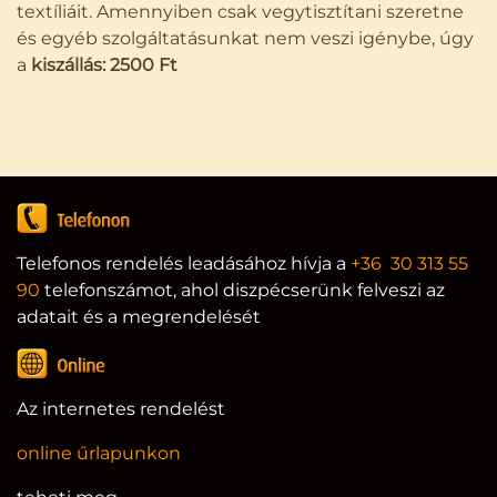
textíliáit. Amennyiben csak vegytisztítani szeretne
és egyéb szolgáltatásunkat nem veszi igénybe, úgy
a
kiszállás: 2500 Ft
Telefonos rendelés leadásához hívja a
+36 30 313 55
90
telefonszámot, ahol diszpécserünk felveszi az
adatait és a megrendelését
Az internetes rendelést
online űrlapunkon