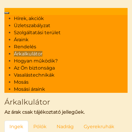
Hírek, akciók
Üzletszabályzat
Szolgáltatási terület
Vasalás helyett kapcsolódjon ki!
Áraink
Vasaltasson velünk!
+36 30 313 55 90
Rendelés
Árkalkulátor
Hogyan működik?
Az Ön biztonsága
Vasalástechnikák
Mosás
Mosási áraink
Árkalkulátor
Az árak csak tájékoztató jellegűek.
Ingek
Pólók
Nadrág
Gyerekruhák