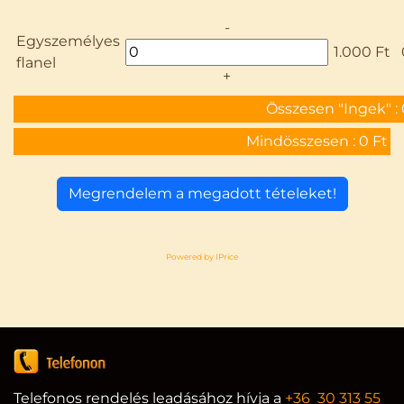
-
Egyszemélyes
1.000 Ft
flanel
+
Összesen "Ingek" :
Mindösszesen :
0 Ft
Powered by IPrice
Telefonos rendelés leadásához hívja a
+36 30 313 55