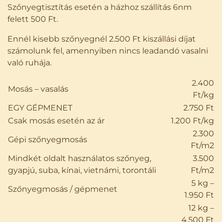
Szőnyegtisztítás esetén a házhoz szállítás 6nm
felett 500 Ft.
Ennél kisebb szőnyegnél 2.500 Ft kiszállási díjat
számolunk fel, amennyiben nincs leadandó vasalni
való ruhája.
2.400
Mosás – vasalás
Ft/kg
EGY GÉPMENET
2.750 Ft
Csak mosás esetén az ár
1.200 Ft/kg
2.300
Gépi szőnyegmosás
Ft/m2
Mindkét oldalt használatos szőnyeg,
3.500
gyapjú, suba, kínai, vietnámi, torontáli
Ft/m2
5 kg –
Szőnyegmosás / gépmenet
1.950 Ft
12 kg –
4.500 Ft