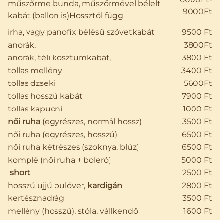
műszőrme bunda, műszőrmével bélelt
9000Ft
kabát (ballon is)Hossztól függ
irha, vagy panofix bélésű szövetkabát
9500 Ft
anorák,
3800Ft
anorák, téli kosztümkabát,
3800 Ft
tollas mellény
3400 Ft
tollas dzseki
5600Ft
tollas hosszú kabát
7900 Ft
tollas kapucni
1000 Ft
női ruha
(egyrészes, normál hossz)
3500 Ft
női ruha (egyrészes, hosszú)
6500 Ft
női ruha kétrészes (szoknya, blúz)
6500 Ft
komplé (női ruha + boleró)
5000 Ft
short
2500 Ft
hosszú ujjú pulóver,
kardigán
2800 Ft
kertésznadrág
3500 Ft
mellény (hosszú), stóla, vállkendő
1600 Ft