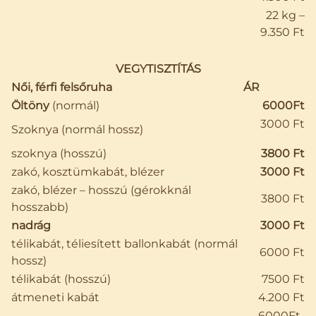
22 kg –
9.350 Ft
VEGYTISZTÍTÁS
Női, férfi felsőruha
ÁR
Öltöny
(normál)
6000Ft
3000 Ft
Szoknya (normál hossz)
szoknya (hosszú)
3800 Ft
zakó, kosztümkabát, blézer
3000 Ft
zakó, blézer – hosszú (gérokknál
3800 Ft
hosszabb)
nadrág
3000 Ft
télikabát, téliesített ballonkabát (normál
6000 Ft
hossz)
télikabát (hosszú)
7500 Ft
átmeneti kabát
4.200 Ft
6000Ft-