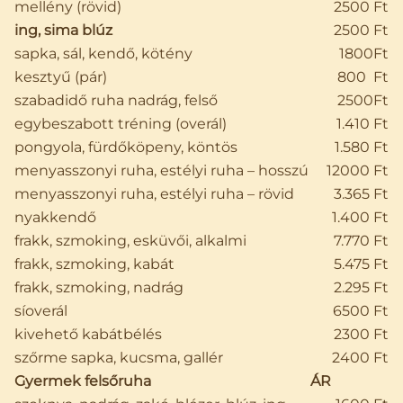
mellény (rövid)
2500 Ft
ing, sima blúz
2500 Ft
sapka, sál, kendő, kötény
1800Ft
kesztyű (pár)
800 Ft
szabadidő ruha nadrág, felső
2500Ft
egybeszabott tréning (overál)
1.410 Ft
pongyola, fürdőköpeny, köntös
1.580 Ft
menyasszonyi ruha, estélyi ruha – hosszú
12000 Ft
menyasszonyi ruha, estélyi ruha – rövid
3.365 Ft
nyakkendő
1.400 Ft
frakk, szmoking, esküvői, alkalmi
7.770 Ft
frakk, szmoking, kabát
5.475 Ft
frakk, szmoking, nadrág
2.295 Ft
síoverál
6500 Ft
kivehető kabátbélés
2300 Ft
szőrme sapka, kucsma, gallér
2400 Ft
Gyermek felsőruha
ÁR