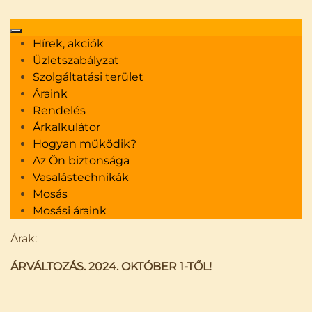
Hírek, akciók
Üzletszabályzat
Szolgáltatási terület
Vasalás helyett kapcsolódjon ki!
Áraink
Vasaltasson velünk!
+36 30 313 55 90
Rendelés
Árkalkulátor
Hogyan működik?
Az Ön biztonsága
Vasalástechnikák
Mosás
Mosási áraink
Árak:
ÁRVÁLTOZÁS. 2024. OKTÓBER 1-TŐL!