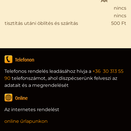
ÁR
nincs
nincs
tisztítás utáni öblítés és szárítás
500 Ft
Telefonos rendelés leadásához hívja a
+36 30 313 55
90
telefonszámot, ahol diszpécserünk felveszi az
adatait és a megrendelését
Az internetes rendelést
online űrlapunkon