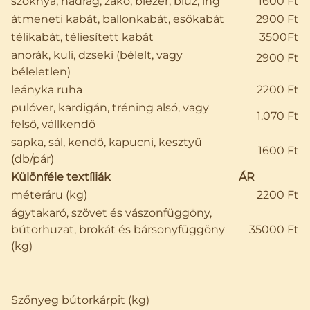
szoknya, nadrág, zakó, blézer, blúz, ing
1600 Ft
átmeneti kabát, ballonkabát, esőkabát
2900 Ft
télikabát, téliesített kabát
3500Ft
anorák, kuli, dzseki (bélelt, vagy
2900 Ft
béleletlen)
leányka ruha
2200 Ft
pulóver, kardigán, tréning alsó, vagy
1.070 Ft
felső, vállkendő
sapka, sál, kendő, kapucni, kesztyű
1600 Ft
(db/pár)
Különféle textíliák
ÁR
méteráru (kg)
2200 Ft
ágytakaró, szövet és vászonfüggöny,
bútorhuzat, brokát és bársonyfüggöny
35000 Ft
(kg)
Szőnyeg bútorkárpit (kg)