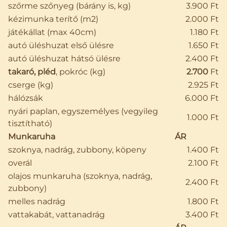
szőrme szőnyeg (bárány is, kg)
3.900 Ft
kézimunka terítő (m2)
2.000 Ft
játékállat (max 40cm)
1.180 Ft
autó üléshuzat első ülésre
1.650 Ft
autó üléshuzat hátsó ülésre
2.400 Ft
takaró, pléd
, pokróc (kg)
2.700
Ft
cserge (kg)
2.925 Ft
hálózsák
6.000 Ft
nyári paplan, egyszemélyes (vegyileg
1.000 Ft
tisztítható)
Munkaruha
ÁR
szoknya, nadrág, zubbony, köpeny
1.400 Ft
overál
2.100 Ft
olajos munkaruha (szoknya, nadrág,
2.400 Ft
zubbony)
melles nadrág
1.800 Ft
vattakabát, vattanadrág
3.400 Ft